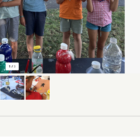
1
/
3