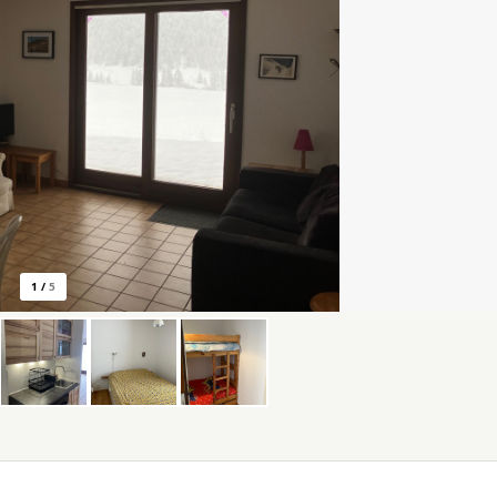
1
/
5