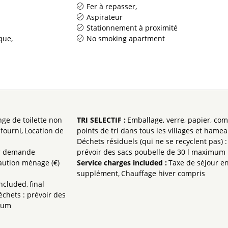
Fer à repasser
Aspirateur
Stationnement à proximité
ique
No smoking apartment
nge de toilette non
TRI SELECTIF
:
Emballage, verre, papier, com
fourni
Location de
points de tri dans tous les villages et hame
Déchets résiduels (qui ne se recyclent pas) :
ur demande
prévoir des sacs poubelle de 30 l maximum
aution ménage (€)
Service charges included
:
Taxe de séjour e
supplément
Chauffage hiver compris
included
final
échets : prévoir des
imum