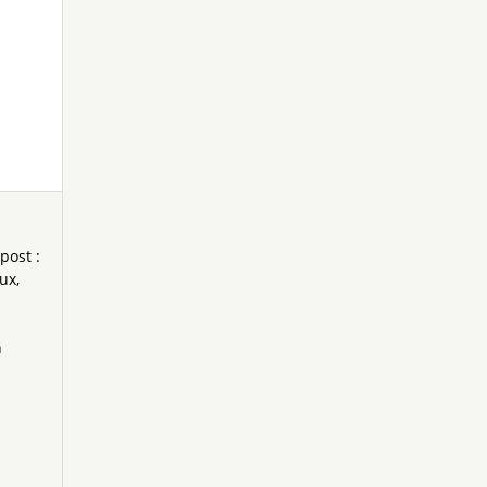
post :
aux
n