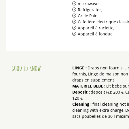
microwaves
Refrigerator
Grille Pain
Cafetière electrique class
Appareil à raclette
Appareil à fondue
GOOD TO KNOW
LINGE
:
Draps non fournis
Li
fournis
Linge de maison non 
draps en supplément
MATERIEL BEBE
:
Lit bébé s
Deposit
:
deposit (€):
200 €
C
120 €
Cleaning
:
final cleaning not 
cleaning with extra charge
D
sacs poubelles de 30 l max