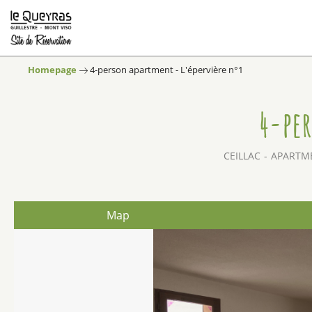
Homepage
4-person apartment - L'épervière n°1
4-per
CEILLAC
APARTME
Map