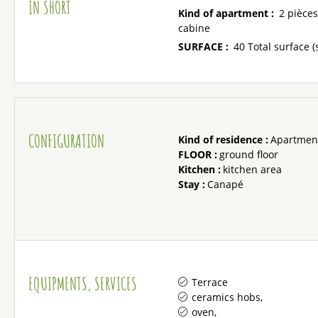
IN SHORT
Kind of apartment
:
2 pièces
cabine
SURFACE
:
40
Total surface (
CONFIGURATION
Kind of residence
:
Apartment
FLOOR
:
ground floor
Kitchen
:
kitchen area
Stay
:
Canapé
EQUIPMENTS, SERVICES
Terrace
ceramics hobs
oven