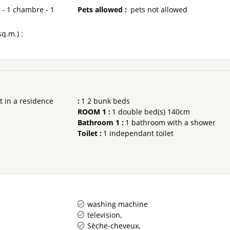
 - 1 chambre - 1
Pets allowed
:
pets not allowed
sq.m.) :
 in a residence
:
1
2 bunk beds
ROOM 1
:
1
double bed(s) 140cm
Bathroom 1
:
1
bathroom with a shower
Toilet
:
1
independant toilet
washing machine
television
Sèche-cheveux