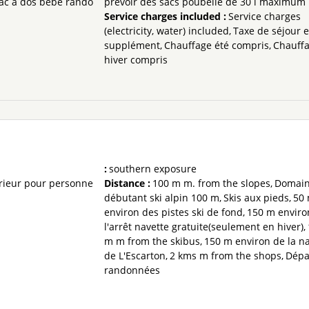
ac à dos bébé rando
prévoir des sacs poubelle de 30 l maximum
Service charges included
:
Service charges
(electricity, water) included
Taxe de séjour 
supplément
Chauffage été compris
Chauff
hiver compris
:
southern exposure
rieur pour personne
Distance :
100 m
m. from the slopes
Domai
débutant ski alpin
100 m
Skis aux pieds
50
environ des pistes ski de fond
150 m
enviro
l'arrêt navette gratuite(seulement en hiver)
m
m from the skibus
150 m
environ de la n
de L'Escarton
2 kms
m from the shops
Dépa
randonnées