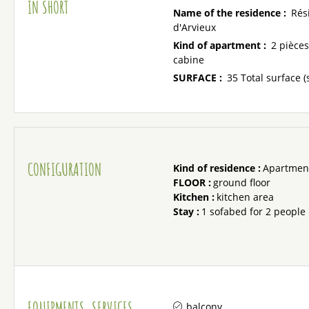
IN SHORT
Name of the residence
:
Rés
d'Arvieux
Kind of apartment
:
2 pièces
cabine
SURFACE
:
35
Total surface (
CONFIGURATION
Kind of residence
:
Apartment
FLOOR
:
ground floor
Kitchen
:
kitchen area
Stay
:
1 sofabed for 2 people
EQUIPMENTS, SERVICES
balcony