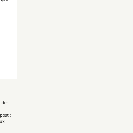
r des
post :
aux