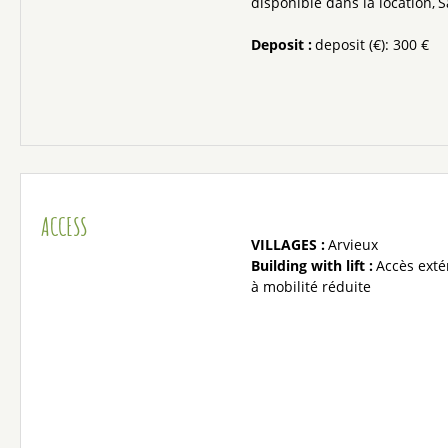
disponible dans la location
S
Deposit
:
deposit (€):
300 €
ACCESS
VILLAGES :
Arvieux
Building with lift :
Accès exté
à mobilité réduite