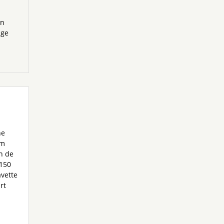
en
age
ne
 m
n de
150
avette
rt