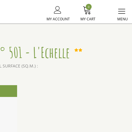
0
Me
MY ACCOUNT
MY CART
principal
 501 - L'Echelle
 SURFACE (SQ.M.) :