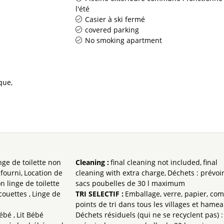
l'été
Casier à ski fermé
covered parking
No smoking apartment
ique
nge de toilette non
Cleaning
:
final cleaning not included
final
fourni
Location de
cleaning with extra charge
Déchets : prévoi
n linge de toilette
sacs poubelles de 30 l maximum
 couettes
Linge de
TRI SELECTIF
:
Emballage, verre, papier, com
points de tri dans tous les villages et hame
bébé
Lit Bébé
Déchets résiduels (qui ne se recyclent pas) :