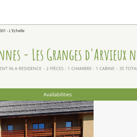
01 - L'Echelle
nnes - Les Granges d'Arvieux n°
NT IN A RESIDENCE
2 PIÈCES - 1 CHAMBRE - 1 CABINE
35
TOTAL
Availabilities