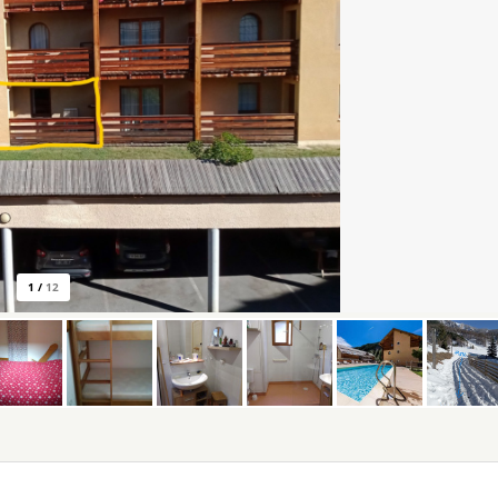
1
/
12