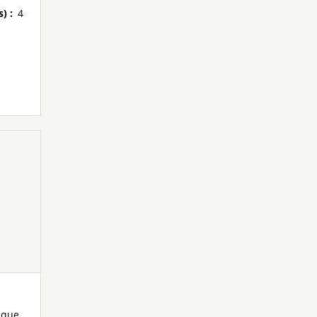
s)
:
4
 que