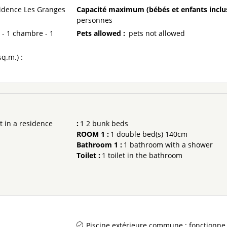
idence Les Granges
Capacité maximum (bébés et enfants inclu
personnes
 - 1 chambre - 1
Pets allowed
:
pets not allowed
sq.m.) :
 in a residence
:
1
2 bunk beds
ROOM 1
:
1
double bed(s) 140cm
Bathroom 1
:
1
bathroom with a shower
Toilet
:
1
toilet in the bathroom
Piscine extérieure commune : fonctionne