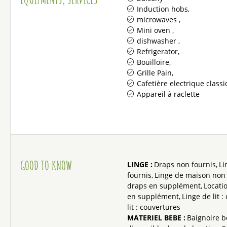
Induction hobs
microwaves
Mini oven
dishwasher
Refrigerator
Bouilloire
Grille Pain
Cafetière electrique class
Appareil à raclette
GOOD TO KNOW
LINGE
:
Draps non fournis
Li
fournis
Linge de maison non 
draps en supplément
Locatio
en supplément
Linge de lit :
lit : couvertures
MATERIEL BEBE
:
Baignoire 