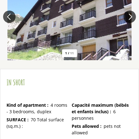
1
/
11
IN SHORT
Kind of apartment
:
4 rooms
Capacité maximum (bébés
- 3 bedrooms
duplex
et enfants inclus)
:
6
personnes
SURFACE
:
70
Total surface
(sq.m.) :
Pets allowed
:
pets not
allowed