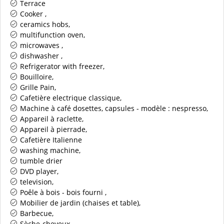
Terrace
Cooker
ceramics hobs
multifunction oven
microwaves
dishwasher
Refrigerator with freezer
Bouilloire
Grille Pain
Cafetière electrique classique
Machine à café dosettes, capsules - modèle :
nespresso
Appareil à raclette
Appareil à pierrade
Cafetière Italienne
washing machine
tumble drier
DVD player
television
Poêle à bois - bois fourni
Mobilier de jardin (chaises et table)
Barbecue
Sèche-cheveux