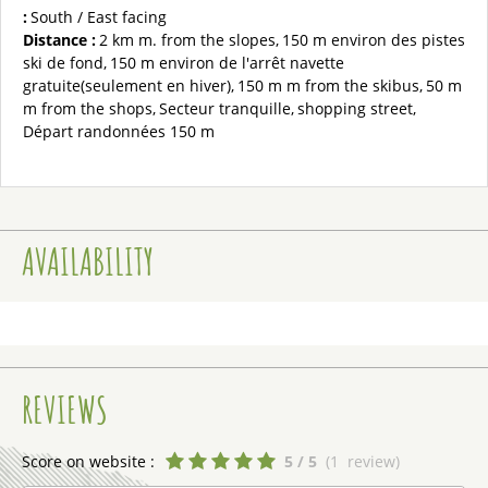
:
South / East facing
Distance :
2 km
m. from the slopes
150 m
environ des pistes
ski de fond
150 m
environ de l'arrêt navette
gratuite(seulement en hiver)
150 m
m from the skibus
50 m
m from the shops
Secteur tranquille
shopping street
Départ randonnées
150 m
AVAILABILITY
REVIEWS
Score on website :
5
/ 5
(
1
review
)