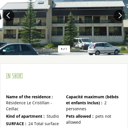
1
/
7
IN SHORT
Name of the residence
:
Capacité maximum (bébés
Résidence Le Cristillan -
et enfants inclus)
:
2
Ceillac
personnes
Kind of apartment
:
Studio
Pets allowed
:
pets not
allowed
SURFACE
:
24
Total surface